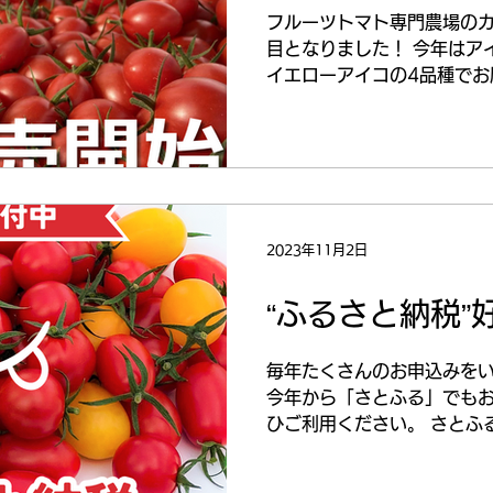
フルーツトマト専門農場のカ
目となりました！ 今年はア
イエローアイコの4品種でお届
の0:00～予約販売開始と
らとなります。 Instagra
2023年11月2日
“ふるさと納税”
毎年たくさんのお申込みをい
今年から「さとふる」でもお
ひご利用ください。 さとふ
ス 楽天ふるさと納税 セゾ
んなところ？...