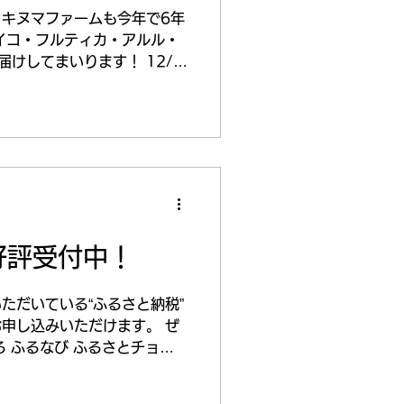
キヌマファームも今年で6年
イコ・フルティカ・アルル・
けしてまいります！ 12/1
なり、商品の発送は12月中旬か
mが再始動となりました。...
好評受付中！
ただいている“ふるさと納税”
申し込みいただけます。 ぜ
る ふるなび ふるさとチョイ
ンふるさと納税 鹿沼市ってど